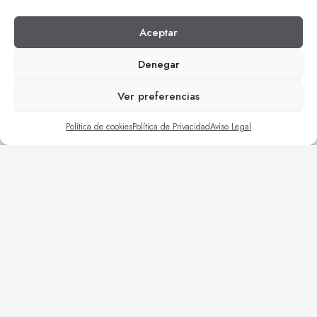
| Construcción viviendas unifamiliares
| Reformas locales comerciales
Aceptar
Denegar
Ver preferencias
Política de cookies
Política de Privacidad
Aviso Legal
| Reformas empresas
| Trabajos de mantenimiento
| Construcciones varias
| Obra civil
| Rehabilitaciones