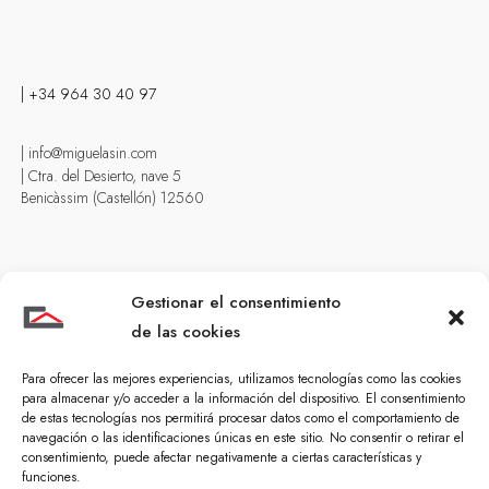
| +34 964 30 40 97
| info@miguelasin.com
| Ctra. del Desierto, nave 5
Benicàssim (Castellón) 12560
Gestionar el consentimiento
de las cookies
Para ofrecer las mejores experiencias, utilizamos tecnologías como las cookies
para almacenar y/o acceder a la información del dispositivo. El consentimiento
de estas tecnologías nos permitirá procesar datos como el comportamiento de
Guía de compra
navegación o las identificaciones únicas en este sitio. No consentir o retirar el
consentimiento, puede afectar negativamente a ciertas características y
| Reformas particulares
funciones.
| Reformas vivienda verano