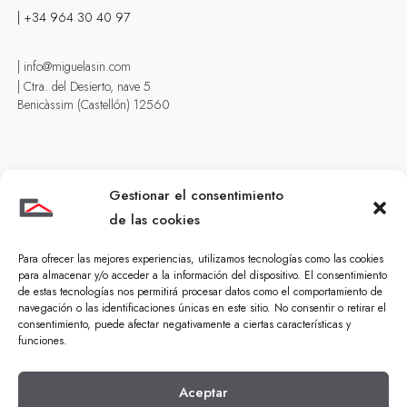
| +34 964 30 40 97
| info@miguelasin.com
| Ctra. del Desierto, nave 5
Benicàssim (Castellón) 12560
Gestionar el consentimiento
de las cookies
Para ofrecer las mejores experiencias, utilizamos tecnologías como las cookies
para almacenar y/o acceder a la información del dispositivo. El consentimiento
Guía de compra
de estas tecnologías nos permitirá procesar datos como el comportamiento de
navegación o las identificaciones únicas en este sitio. No consentir o retirar el
| Reformas particulares
consentimiento, puede afectar negativamente a ciertas características y
| Reformas vivienda verano
funciones.
| Construcción viviendas unifamiliares
| Reformas locales comerciales
Aceptar