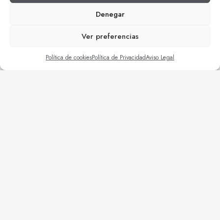
Denegar
Ver preferencias
Política de cookies
Política de Privacidad
Aviso Legal
| Reformas empresas
| Trabajos de mantenimiento
| Construcciones varias
| Obra civil
| Rehabilitaciones