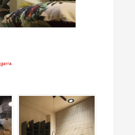
garra
.