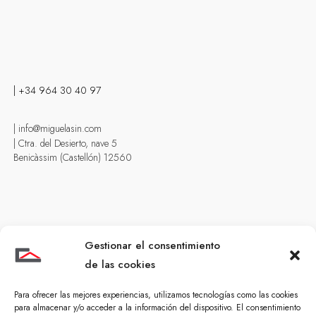
| +34 964 30 40 97
| info@miguelasin.com
| Ctra. del Desierto, nave 5
Benicàssim (Castellón) 12560
Gestionar el consentimiento
de las cookies
Guía de compra
| Reformas particulares
Para ofrecer las mejores experiencias, utilizamos tecnologías como las cookies
| Reformas vivienda verano
para almacenar y/o acceder a la información del dispositivo. El consentimiento
| Construcción viviendas unifamiliares