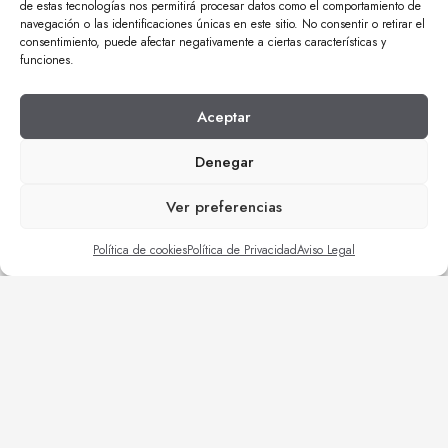
de estas tecnologías nos permitirá procesar datos como el comportamiento de
| Reformas locales comerciales
navegación o las identificaciones únicas en este sitio. No consentir o retirar el
consentimiento, puede afectar negativamente a ciertas características y
funciones.
Aceptar
Denegar
| Reformas empresas
| Trabajos de mantenimiento
Ver preferencias
| Construcciones varias
| Obra civil
Política de cookies
Política de Privacidad
Aviso Legal
| Rehabilitaciones